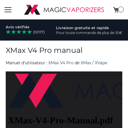
Mon pa
Basculer
Avis vérifiés
Livraison gratuite et rapide
la
(10117)
Pour toute commande de plus de 50€
rcher
navigation
XMax V4 Pro manual
Manuel d’utilisateur :
XMax V4 Pro
de
XMax / XVape