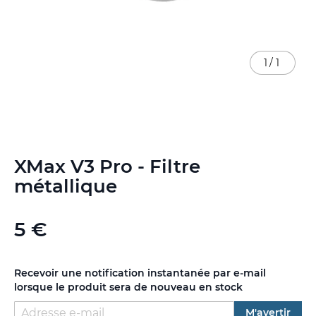
1
/
1
Skip
XMax V3 Pro - Filtre
to
the
métallique
beginning
of
the
5 €
images
gallery
Recevoir une notification instantanée par e-mail
lorsque le produit sera de nouveau en stock
M'avertir