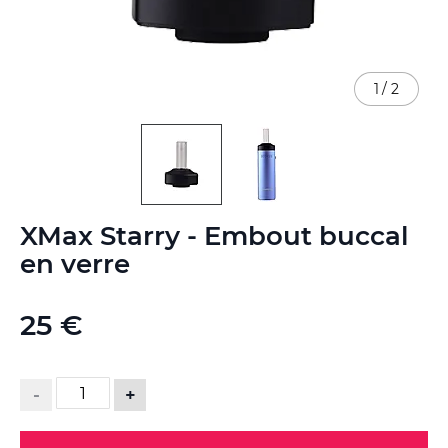
1
/
2
Skip
XMax Starry - Embout buccal
to
the
en verre
beginning
of
the
25 €
images
gallery
-
+