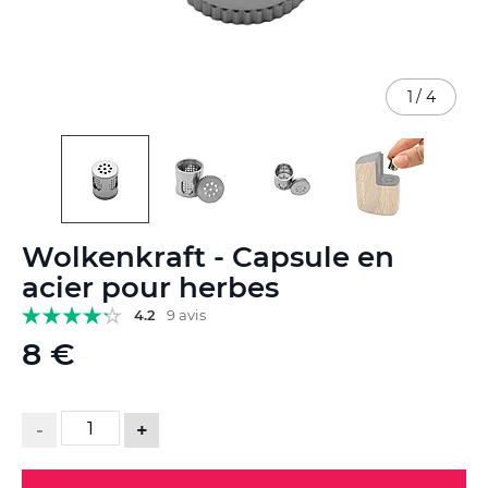
1
/
4
Skip
Wolkenkraft - Capsule en
to
the
acier pour herbes
beginning
4.2
9 avis
of
the
8 €
images
gallery
-
+