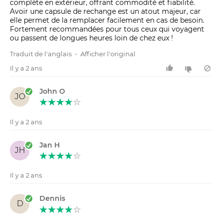
complète en extérieur, offrant commodité et fiabilité.
Avoir une capsule de rechange est un atout majeur, car
elle permet de la remplacer facilement en cas de besoin.
Fortement recommandées pour tous ceux qui voyagent
ou passent de longues heures loin de chez eux !
Traduit de l'anglais
•
Afficher l'original
Il y a 2 ans
John O
JO
Il y a 2 ans
Jan H
JH
Il y a 2 ans
Dennis
D