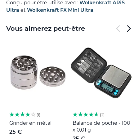
Conçu pour être utilisé avec :
Wolkenkraft ÄRiS
Ultra
et
Wolkenkraft FX Mini Ultra
.
Vous aimerez peut-être
1
2
Grinder en métal
Balance de poche - 100
M
x 0,01 g
25 €
25 €