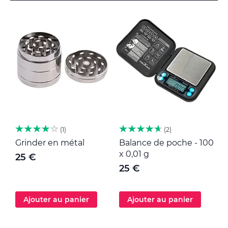
1
2
Grinder en métal
Balance de poche - 100
M
x 0,01 g
25 €
25 €
Ajouter au panier
Ajouter au panier