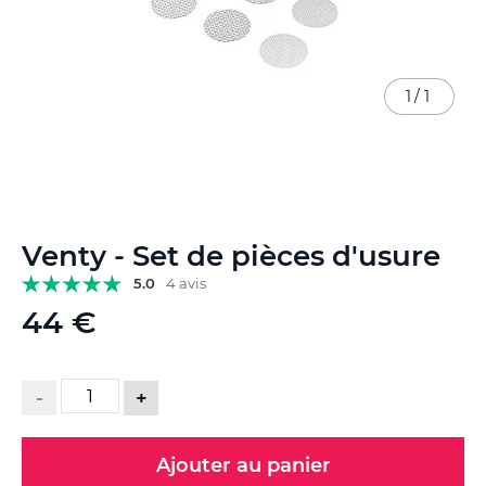
1
/
1
Skip
Venty - Set de pièces d'usure
to
the
5.0
4 avis
beginning
44 €
of
the
images
gallery
-
+
Ajouter au panier