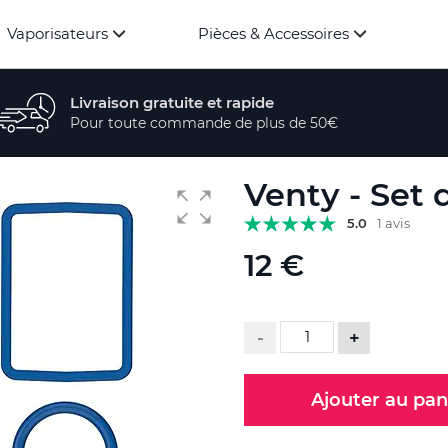
Vaporisateurs
Pièces & Accessoires
Livraison gratuite et rapide
Pour toute commande de plus de 50€
Venty - Set 
5.0
1 avis
12 €
-
+
Ajouter au pan