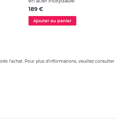
en acier inoxydable
5 €
189 €
Ajouter au panier
Ajo
près l'achat. Pour plus d'informations, veuillez consulter
Filtrer 