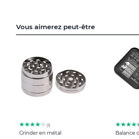
to
the
beginning
of
Vous aimerez peut-être
the
images
gallery
1
Grinder en métal
Balance d