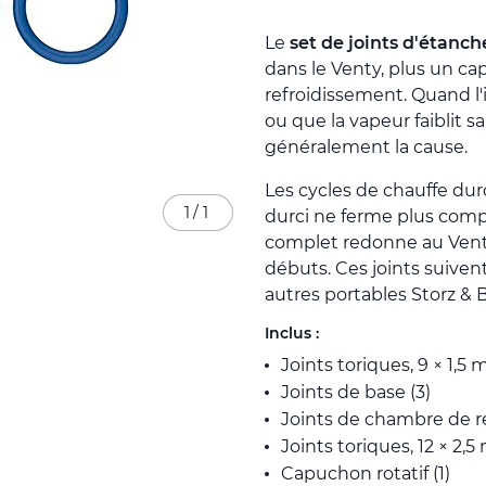
Le
set de joints d'étanch
dans le Venty, plus un ca
refroidissement. Quand 
ou que la vapeur faiblit s
généralement la cause.
Les cycles de chauffe durc
1
/
1
durci ne ferme plus comp
complet redonne au Venty
débuts. Ces joints suivent
autres portables Storz & B
Inclus :
Joints toriques, 9 × 1,5 
Joints de base (3)
Joints de chambre de r
Joints toriques, 12 × 2,5
Capuchon rotatif (1)