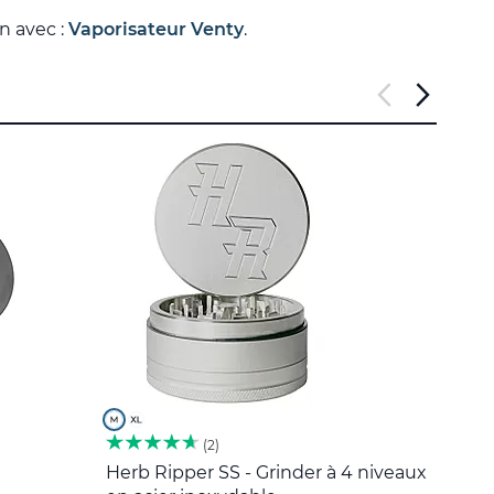
n avec :
Vaporisateur Venty
.
2
Herb Ripper SS - Grinder à 4 niveaux
Outil