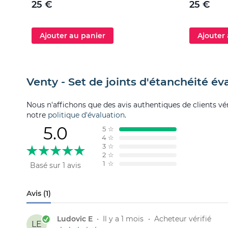
25 €
25 €
Ajouter au panier
Ajouter
Venty - Set de joints d'étanchéité év
Nous n'affichons que des avis authentiques de clients véri
notre
politique d'évaluation
.
5.0
5
☆
4
☆
3
☆
2
☆
1
☆
Basé sur 1 avis
Avis (1)
Ludovic E
•
Il y a 1 mois
•
Acheteur vérifié
LE