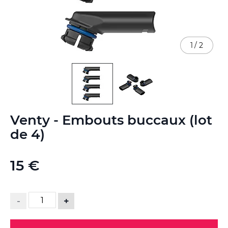
1
/
2
Skip
Venty - Embouts buccaux (lot
to
the
de 4)
beginning
of
the
15 €
images
gallery
-
+