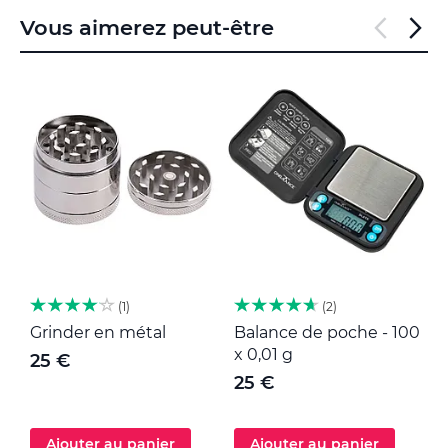
Vous aimerez peut-être
1
2
Grinder en métal
Balance de poche - 100
M
x 0,01 g
25 €
25 €
Ajouter au panier
Ajouter au panier