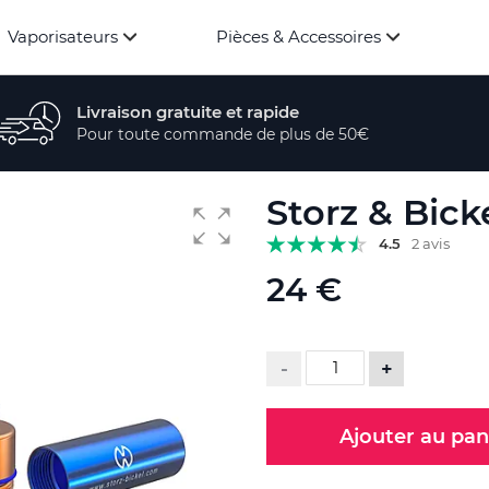
Vaporisateurs
Pièces & Accessoires
Livraison gratuite et rapide
Pour toute commande de plus de 50€
Storz & Bicke
4.5
2 avis
24 €
-
+
Ajouter au pan