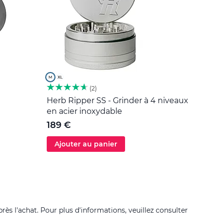
2
Herb Ripper SS - Grinder à 4 niveaux
Outil
en acier inoxydable
5 €
189 €
Ajouter au panier
Ajo
près l'achat. Pour plus d'informations, veuillez consulter