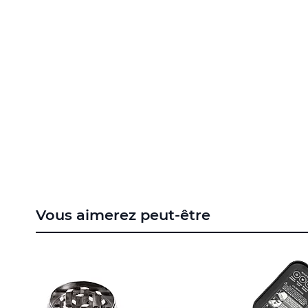
to
the
beginning
of
the
images
gallery
Vous aimerez peut-être