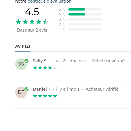
notre
politique d'évaluation
.
4.5
5
☆
4
☆
3
☆
2
☆
1
☆
Basé sur 2 avis
Avis (2)
Sally S
•
Il y a 2 semaines
•
Acheteur vérifié
SS
Daniel T
•
Il y a 1 mois
•
Acheteur vérifié
DT