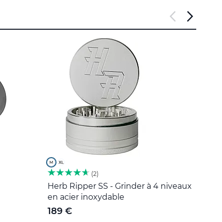
2
Herb Ripper SS - Grinder à 4 niveaux
Outil
en acier inoxydable
5 €
189 €