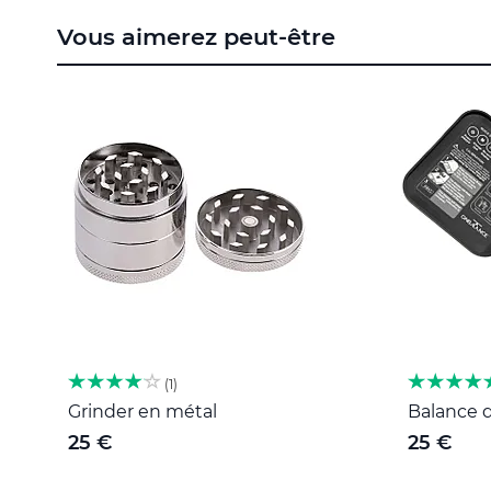
to
Vous aimerez peut-être
the
beginning
of
the
images
gallery
1
Grinder en métal
Balance d
25 €
25 €