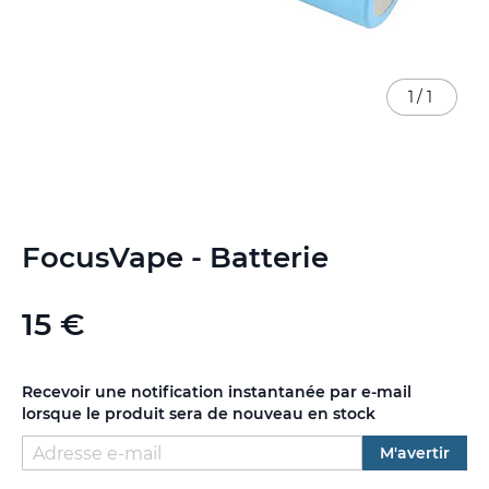
1
/
1
Skip
FocusVape - Batterie
to
the
beginning
15 €
of
the
images
gallery
Recevoir une notification instantanée par e-mail
lorsque le produit sera de nouveau en stock
M'avertir