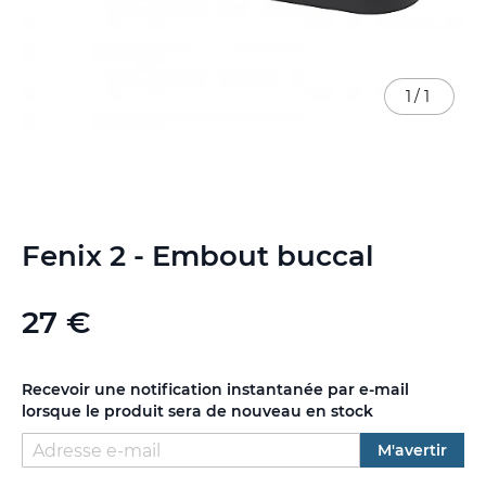
1
/
1
Skip
Fenix 2 - Embout buccal
to
the
beginning
27 €
of
the
images
gallery
Recevoir une notification instantanée par e-mail
lorsque le produit sera de nouveau en stock
M'avertir