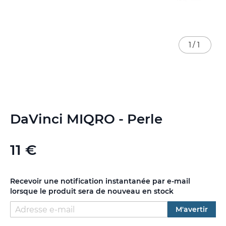
1
/
1
Skip
DaVinci MIQRO - Perle
to
the
beginning
11 €
of
the
images
gallery
Recevoir une notification instantanée par e-mail
lorsque le produit sera de nouveau en stock
M'avertir