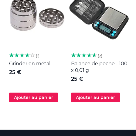
1
2
Grinder en métal
Balance de poche - 100
M
x 0,01 g
25 €
25 €
Ajouter au panier
Ajouter au panier