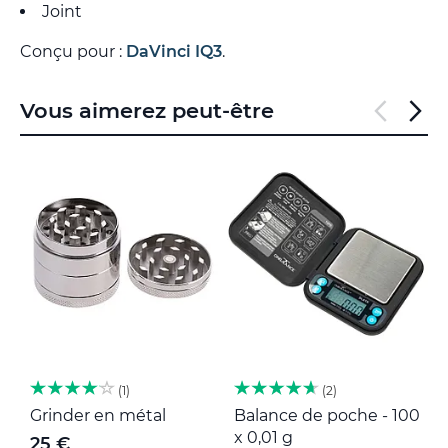
Joint
Conçu pour :
DaVinci IQ3
.
Vous aimerez peut-être
1
2
Grinder en métal
Balance de poche - 100
M
x 0,01 g
25 €