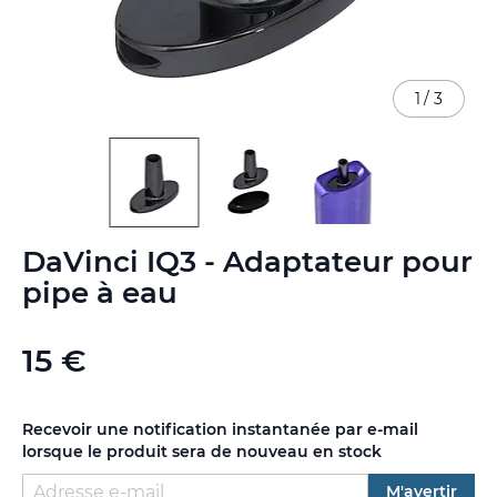
1
/
3
Skip
DaVinci IQ3 - Adaptateur pour
to
the
pipe à eau
beginning
of
the
15 €
images
gallery
Recevoir une notification instantanée par e-mail
lorsque le produit sera de nouveau en stock
M'avertir