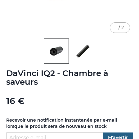
1
/
2
Skip
DaVinci IQ2 - Chambre à
to
the
saveurs
beginning
of
the
16 €
images
gallery
Recevoir une notification instantanée par e-mail
lorsque le produit sera de nouveau en stock
M'avertir