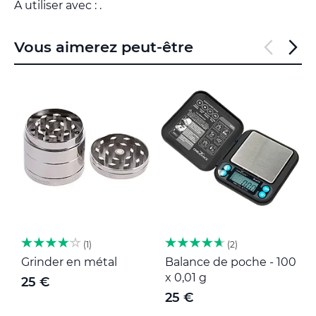
À utiliser avec : .
Vous aimerez peut-être
1
2
Grinder en métal
Balance de poche - 100
M
x 0,01 g
25 €
25 €