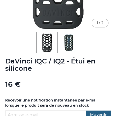
1
/
2
Skip
DaVinci IQC / IQ2 - Étui en
to
the
silicone
beginning
of
the
16 €
images
gallery
Recevoir une notification instantanée par e-mail
lorsque le produit sera de nouveau en stock
M'avertir