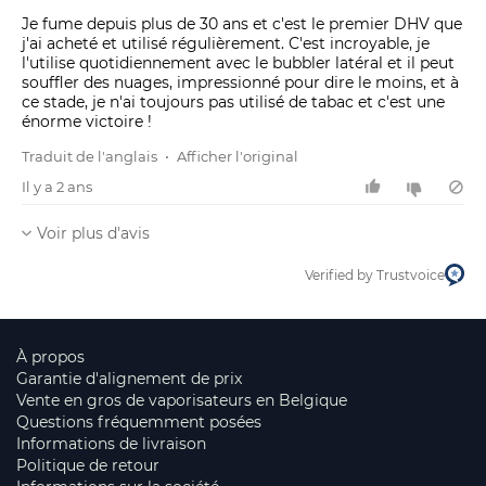
Je fume depuis plus de 30 ans et c'est le premier DHV que
j'ai acheté et utilisé régulièrement. C'est incroyable, je
l'utilise quotidiennement avec le bubbler latéral et il peut
souffler des nuages, impressionné pour dire le moins, et à
ce stade, je n'ai toujours pas utilisé de tabac et c'est une
énorme victoire !
Traduit de l'anglais
•
Afficher l'original
Il y a 2 ans
Voir plus d'avis
Verified by Trustvoice
À propos
Garantie d'alignement de prix
Vente en gros de vaporisateurs en Belgique
Questions fréquemment posées
Informations de livraison
Politique de retour