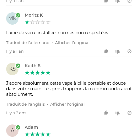
Il y a 1 an
Moritz K
MK
Laine de verre installée, normes non respectées
Traduit de l'allemand
•
Afficher l'original
Il y a 1 an
Keith S
KS
J'adore absolument cette vape à bille portable et douce
dans votre main. Les gros frappeurs la recommanderaient
absolument.
Traduit de l'anglais
•
Afficher l'original
Il y a 2 ans
Adam
A