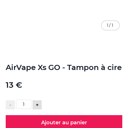
1
/
1
Skip
AirVape Xs GO - Tampon à cire
to
the
beginning
13 €
of
the
images
gallery
-
+
Ajouter au panier