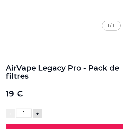
1
/
1
Skip
AirVape Legacy Pro - Pack de
to
the
filtres
beginning
of
the
19 €
images
gallery
-
+