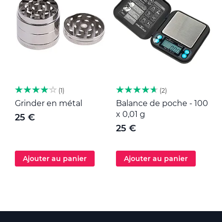
1
2
Grinder en métal
Balance de poche - 100
M
x 0,01 g
25 €
25 €
Ajouter au panier
Ajouter au panier