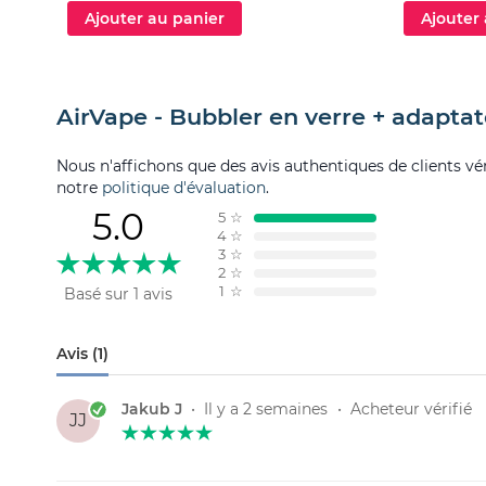
Ajouter au panier
Ajouter
AirVape - Bubbler en verre + adaptat
Nous n'affichons que des avis authentiques de clients véri
notre
politique d'évaluation
.
5.0
5
☆
4
☆
3
☆
2
☆
1
☆
Basé sur 1 avis
Avis (1)
Jakub J
•
Il y a 2 semaines
•
Acheteur vérifié
JJ