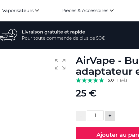
Vaporisateurs
Pièces & Accessoires
Livraison gratuite et rapide
Pour toute commande de plus de 50€
AirVape - Bu
adaptateur e
5.0
1 avis
25 €
-
+
Ajouter au pan