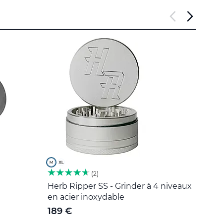
2
Herb Ripper SS - Grinder à 4 niveaux
Outil
en acier inoxydable
5 €
189 €