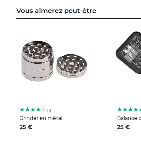
to
Vous aimerez peut-être
the
beginning
of
the
images
gallery
1
Grinder en métal
Balance d
25 €
25 €